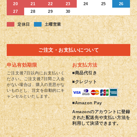
20
21
22
23
24
25
26
27
28
29
30
定休日
土曜営業
ご注文・お支払いについて
申込有効期限
お支払方法
■商品代引き
ご注文後7日以内にお支払いく
ださい。ご注文後7日間ご入金
■クレジット
がない場合は、購入の意思がな
いものとし、注文を自動的にキ
ャンセルといたします。
■Amazon Pay
Amazonのアカウントに登録
された配送先や支払い方法を
利用して決済できます。