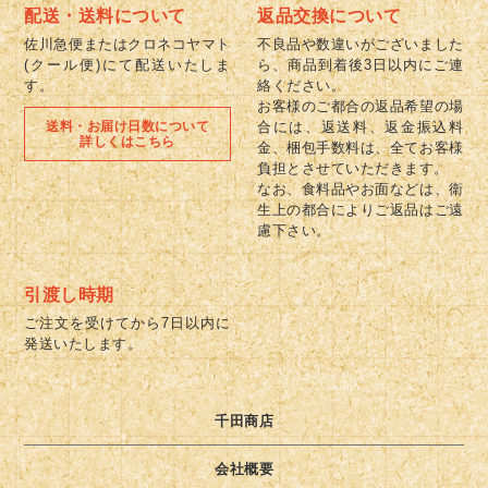
配送・送料について
返品交換について
佐川急便またはクロネコヤマト
不良品や数違いがございました
(クール便)にて配送いたしま
ら、商品到着後3日以内にご連
す。
絡ください。
お客様のご都合の返品希望の場
送料・お届け日数について
合には、返送料、返金振込料
詳しくはこちら
金、梱包手数料は、全てお客様
負担とさせていただきます。
なお、食料品やお面などは、衛
生上の都合によりご返品はご遠
慮下さい。
引渡し時期
ご注文を受けてから7日以内に
発送いたします。
千田商店
会社概要