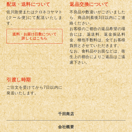
配送・送料について
返品交換について
佐川急便またはクロネコヤマト
不良品や数違いがございました
(クール便)にて配送いたしま
ら、商品到着後3日以内にご連
す。
絡ください。
お客様のご都合の返品希望の場
送料・お届け日数について
合には、返送料、返金振込料
詳しくはこちら
金、梱包手数料は、全てお客様
負担とさせていただきます。
なお、食料品やお面などは、衛
生上の都合によりご返品はご遠
慮下さい。
引渡し時期
ご注文を受けてから7日以内に
発送いたします。
千田商店
会社概要