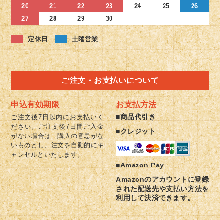
20
21
22
23
24
25
26
27
28
29
30
定休日
土曜営業
ご注文・お支払いについて
申込有効期限
お支払方法
■商品代引き
ご注文後7日以内にお支払いく
ださい。ご注文後7日間ご入金
■クレジット
がない場合は、購入の意思がな
いものとし、注文を自動的にキ
ャンセルといたします。
■Amazon Pay
Amazonのアカウントに登録
された配送先や支払い方法を
利用して決済できます。